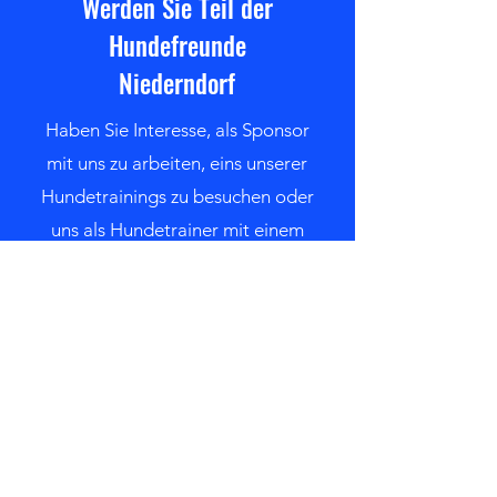
Werden Sie Teil der
Hundefreunde
Niederndorf
Haben Sie Interesse, als Sponsor
mit uns zu arbeiten, eins unserer
Hundetrainings zu besuchen oder
uns als Hundetrainer mit einem
tollen Angebot zu unterstützen?
Kontaktieren Sie uns
Bleiben Sie immer auf dem
neuesten Stand mit den
Hundefreunde-Niederndorf--