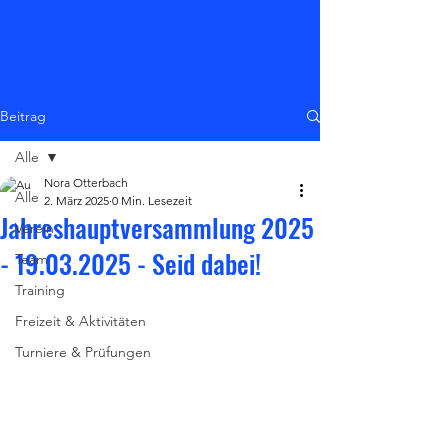
Beitrag
Alle
Nora Otterbach
Alle
2. März 2025
0 Min. Lesezeit
Jahreshauptversammlung 2025
Verein
- 19.03.2025 - Seid dabei!
Team
Training
Freizeit & Aktivitäten
Turniere & Prüfungen