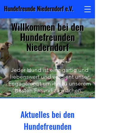
Hundefreunde Niederndorf e.V.
Willkommen bei den
Hundefreunden
Niederndorf
Jeder Hund ist einzigartig und
liebenswert und verdient unser
Engagement um ihn zu unserem
besten Freund zu machen.
Aktuelles bei den
Hundefreunden