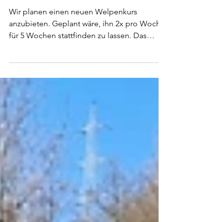
Neuer Welpenkurs ab Mitte Mai
geplant
Wir planen einen neuen Welpenkurs
anzubieten. Geplant wäre, ihn 2x pro Woche
für 5 Wochen stattfinden zu lassen. Das
wären also 10 Termine, bei denen mit
unserer regulären 10er-Karte für 75€
teilgenommen werden könnte. Mögliche
Kurstermine wären: (variabel abstimmbar)
Mittwoch 16-17 Uhr Freitag 16-17 Uhr
Samstag 16-17 Uhr Wenn ihr gerne
mitmachen möchtet oder jemanden kennt,
der einen Welpen hat und mitmachen
möchte, meldet euch gerne bei uns über
das Kontaktformular oder...