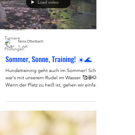
Team
Load video
Training
Freizeit
&
Aktivitäten
Turniere
Nora Otterbach
&
1. Juli
Prüfungen
Sommer, Sonne, Training! ☀️🌊
Hundetraining geht auch im Sommer! Schön
war's mit unserem Rudel im Wasser. 🥰🤩🐶☀️
Wenn der Platz zu heiß ist, gehen wir einfach
an den Bach! Schönes Training mit kleinen
Abkühlungen zwischendurch. 🌊