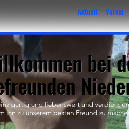
Aktuell
Verein
illkommen bei d
freunden Niede
einzigartig und liebenswert und verdient 
m ihn zu unserem besten Freund zu mache