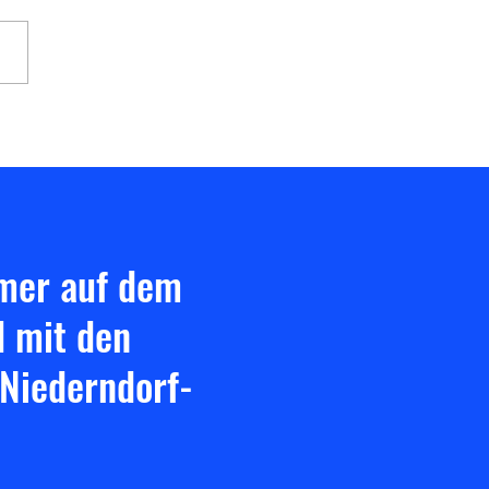
shauptversammlung 2026
mmer auf dem
d mit den
Niederndorf-