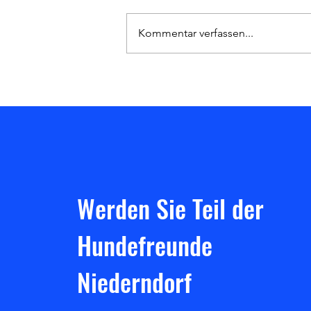
Kommentar verfassen...
Sommer, Sonne, Training! ☀️🌊
Werden Sie Teil der
Hundefreunde
Niederndorf