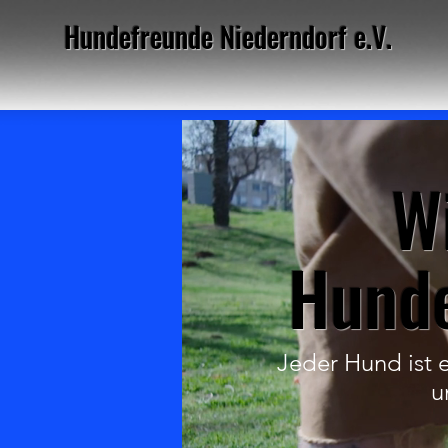
Hundefreunde Niederndorf e.V.
W
Hunde
Jeder Hund ist 
u