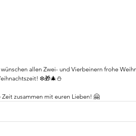
wünschen allen Zwei- und Vierbeinern frohe Weih
Weihnachtszeit! ❄️🎁🎄⛄
e Zeit zusammen mit euren Lieben! 🤗