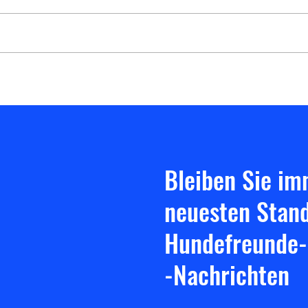
Jahre
Neuer Welpenkurs ab Mitte Mai
geplant
Bleiben Sie i
neuesten Stan
Hundefreunde-
-Nachrichten