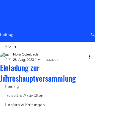
Beitrag
Alle
Nora Otterbach
Alle
28. Aug. 2023
1 Min. Lesezeit
Einladung zur
Verein
Jahreshauptversammlung
Team
Training
Freizeit & Aktivitäten
Turniere & Prüfungen