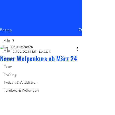
Beitrag
Alle
Nora Otterbach
Alle
12. Feb. 2024
1 Min. Lesezeit
Neuer Welpenkurs ab März 24
Verein
Team
Training
Freizeit & Aktivitäten
Turniere & Prüfungen