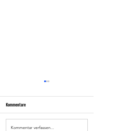
Kommentare
Kommentar verfassen...
Neuer Welpenkurs ab Mitte
Jahreshauptversa